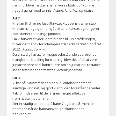
konkrete datoer hvor de unge mennesker kan modtage
træning, blive medlemmer af vores klub, og ”komme
rigtigt i gang” med tennis.
Action: Jonathan og Malte
Ad 2.
Kristian Birch er nu fast tilknyttet klubbens trænerstab.
Kristian har lige gennemgået trænerkursus og fungerer
som træner for mange juniorer.
Da vi forventer yderligere tilgang til juniorafdelingen,
bliver der behov for yderligere trænerkapacitet til foråret
2022.
Action: Tommy
Da vi stadig har alt for meget udestående vedrørende
manglende betaling for træning, blev det aftalt at vore
juniortrænere skal kontrollere om en junior er i restance
inden træningen fortsættes.
Action: Jonathan
Ad 3.
Vi har på Aktivitetsdagen den 16. oktober nedtaget
samtlige vind net, og gjort klar til den forestående vinter.
Tak for indsatsen til de få, men meget effektive
fremmødte medlemmer.
Der er stadig bane net på bane 7 og bane 8, men de
nedtages når de baneansvarlige skønner det
nødvendigt.