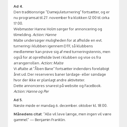
Ad 4.
Den traditionsrige ”Damejuleturnering” fortsætter, og er
nu programsat til 27. november fra klokken 12:00 til cirka
17:00.
Webmaster Hanne Holm sørger for annoncering og
tilmelding.
Action: Hanne
Malte undersøger muligheden for at afholde en evt.
turnering i klubben igennem DTF, så klubbens
medlemmer kan prøve sig af med turneringstennis, men
også for at opretholde livet i klubben og vise os fra
arrangørrollen.
Action: Malte
Vi aftalte at ”Åben Bane” fortsætter indendørs foreløbigt
året ud. Der reserveres baner lørdage- eller søndage
hvor der ikke er planlagt andre aktiviteter.
Dette annonceres snarest på website og FaceBook.
Action: Hanne og Per
Ad 5.
Næste møde er mandag 6. december. oktober kl. 18:00.
Månedens citat
: ”Alle vil leve længe, men ingen vil være
gammel” — Benjamin Franklin.