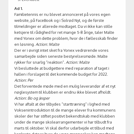
Ad 1.
Familietennis er nu blevet annonceret på vores egen
website, på FaceBook og i Solrød Nyt, og de første
tilmeldinger er allerede modtaget. Da vi ikke kan stille
ketsjere til rådighed for ret mange 5-8 årige, taler Malte
med Yonex om dette problem, hvor de i fællesskab finder
en løsning.
Action: Malte
Der er i øvrigt intet sket fra Yonex vedrørende vores
samarbejde siden seneste bestyrelsesmøde. Malte
rykker for snarlig ”reaktion”.
Action: Malte
Vi besluttede at budgettere med reparation af taget i
hallen i forslaget til det kommende budget for 2022.
Action: Per
Det forventede møde med en mulig leverandør af et nyt
nøglesystem til klubben er endnu ikke blevet afholdt.
Action: Bo og Jesper
Vi har aftalt at der tilbydes ”starttræning” i lighed med
Voksenintroduktion til de mange elever fra kommunens
skoler der har stiftet positivt bekendtskab med klubben
under de mange skolearrangementer vi har tilbudt fra
marts til oktober. Vi skal derfor udarbejde et tilbud med