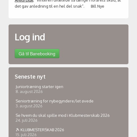
Årets citat
: ”Vinteren dvælede så længe i forårets skød, at
det gav anledning til en hel del snak”. Bill Nye
Log ind
Seneste nyt
Juniortræning starter igen
8. august 2026
Seniortræning for nybegyndere/let øvede
3. august 2026
Se hvem du skal spille mod i Klubmesterskab 2026
24. juli 2026
🎾 KLUBMESTERSKAB 2026
15. juli 2026