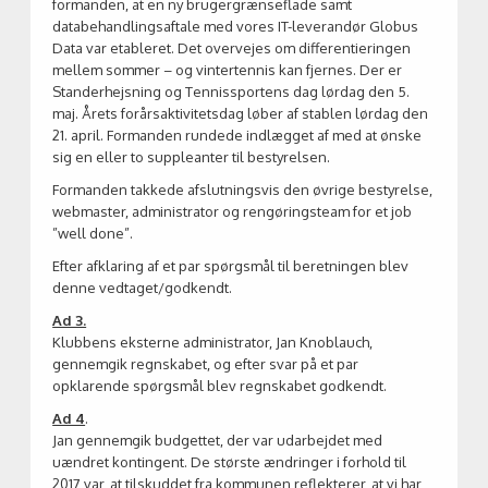
formanden, at en ny brugergrænseflade samt
databehandlingsaftale med vores IT-leverandør Globus
Data var etableret. Det overvejes om differentieringen
mellem sommer – og vintertennis kan fjernes. Der er
Standerhejsning og Tennissportens dag lørdag den 5.
maj. Årets forårsaktivitetsdag løber af stablen lørdag den
21. april. Formanden rundede indlægget af med at ønske
sig en eller to suppleanter til bestyrelsen.
Formanden takkede afslutningsvis den øvrige bestyrelse,
webmaster, administrator og rengøringsteam for et job
”well done”.
Efter afklaring af et par spørgsmål til beretningen blev
denne vedtaget/godkendt.
Ad 3.
Klubbens eksterne administrator, Jan Knoblauch,
gennemgik regnskabet, og efter svar på et par
opklarende spørgsmål blev regnskabet godkendt.
Ad 4
.
Jan gennemgik budgettet, der var udarbejdet med
uændret kontingent. De største ændringer i forhold til
2017 var, at tilskuddet fra kommunen reflekterer, at vi har