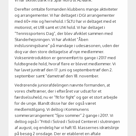
Vi har skiftet bank fra Spar Nord til AL-Bank.
Derefter omtalte formanden klubbens mange aktiviteter
og arrangementer. Vi har deltaget i DGI arrangementer
med 60+ mix og herrehold. I SLTU har vi deltaget med et
motionist, et U18 samt et U14 hold. Vi har deltaget i
”Tennissportens Dag”, der blev afviklet sammen med
Standerhejsningen. Vi har afviklet ”Åben
indslusningsbane” på mandage i udesæsonen, uden der
dog var den store deltagelse af nye medlemmer.
Voksenintroduktion er gennemført to gange i 2017 med
fuldtegnede hold, hvoraf flere er blevet medlemmer. Vi
har lavet junitræf den 17. juni og septembertræf den 2.
september samt ”dametræf den 18. november.
Vedrørende juniorafdelingen nævnte formanden, at
vores cheftræner, der i efteråret var udsat for et
færdselsuheld, nu er ”fit for fight” og gør et stort arbejde
for de unge. Blandt disse har der også været
medlemstilgang. Vi deltog i Kommunens
sommerarrangement ”Sjov sommer” 2 gange i 2017. Vi
deltog også i ”Fritid i Solrød i Solrød Centeret i slutningen
af august, og endelig har vi haft 10. klassernes idrætslinje
på besøg 2 onsdage. Der er etableret en aftale