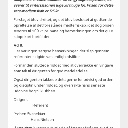
svarer til vintersæsonen (uge 38 til uge 16). Prisen for dette
rate-medlemskab er 125 kr.
Forslaget blev drøftet, og det blev besluttet at godkende
oprettelse af det foreslåede medlemskab, idet dog prisen
ændres til 500 kr. pr. bane og bemærkningen om det gule
klippekort bortfalder.
Ad 8
.
Der var ingen seriøse bemærkninger, der slap gennem
referentens rigide væsentlighedsfilter.
Formanden sluttede mødet med at overrække en vingave
som tak til dirigenten for god mødeledelse.
Også dirigenten takkede deltagerne for udvist god orden
og disciplin under mødet, og overrakte hans seneste
udgivne bog til klubben.
Dirigent
Referent
Preben Svanekiær
Hans Nielsen