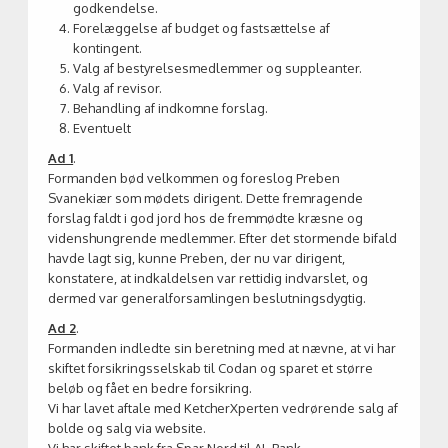
godkendelse.
Forelæggelse af budget og fastsættelse af
kontingent.
Valg af bestyrelsesmedlemmer og suppleanter.
Valg af revisor.
Behandling af indkomne forslag.
Eventuelt
Ad 1
.
Formanden bød velkommen og foreslog Preben
Svanekiær som mødets dirigent. Dette fremragende
forslag faldt i god jord hos de fremmødte kræsne og
videnshungrende medlemmer. Efter det stormende bifald
havde lagt sig, kunne Preben, der nu var dirigent,
konstatere, at indkaldelsen var rettidig indvarslet, og
dermed var generalforsamlingen beslutningsdygtig.
Ad 2
.
Formanden indledte sin beretning med at nævne, at vi har
skiftet forsikringsselskab til Codan og sparet et større
beløb og fået en bedre forsikring.
Vi har lavet aftale med KetcherXperten vedrørende salg af
bolde og salg via website.