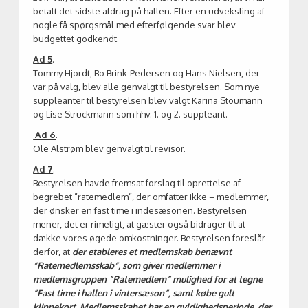
betalt det sidste afdrag på hallen. Efter en udveksling af
nogle få spørgsmål med efterfølgende svar blev
budgettet godkendt.
Ad 5
.
Tommy Hjordt, Bo Brink-Pedersen og Hans Nielsen, der
var på valg, blev alle genvalgt til bestyrelsen. Som nye
suppleanter til bestyrelsen blev valgt Karina Stoumann
og Lise Struckmann som hhv. 1. og 2. suppleant.
Ad 6
.
Ole Alstrøm blev genvalgt til revisor.
Ad 7
.
Bestyrelsen havde fremsat forslag til oprettelse af
begrebet ”ratemedlem”, der omfatter ikke – medlemmer,
der ønsker en fast time i indesæsonen. Bestyrelsen
mener, det er rimeligt, at gæster også bidrager til at
dække vores øgede omkostninger. Bestyrelsen foreslår
derfor, at
der etableres et medlemskab benævnt
”Ratemedlemsskab”, som giver medlemmer i
medlemsgruppen ”Ratemedlem” mulighed for at tegne
”Fast time i hallen i vintersæson”, samt købe gult
klippekort. Medlemsskabet har en gyldighedsperiode, der