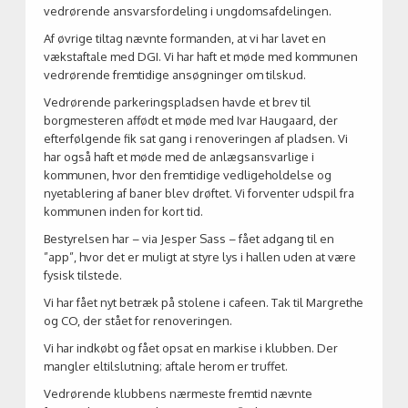
vedrørende ansvarsfordeling i ungdomsafdelingen.
Af øvrige tiltag nævnte formanden, at vi har lavet en
vækstaftale med DGI. Vi har haft et møde med kommunen
vedrørende fremtidige ansøgninger om tilskud.
Vedrørende parkeringspladsen havde et brev til
borgmesteren affødt et møde med Ivar Haugaard, der
efterfølgende fik sat gang i renoveringen af pladsen. Vi
har også haft et møde med de anlægsansvarlige i
kommunen, hvor den fremtidige vedligeholdelse og
nyetablering af baner blev drøftet. Vi forventer udspil fra
kommunen inden for kort tid.
Bestyrelsen har – via Jesper Sass – fået adgang til en
”app”, hvor det er muligt at styre lys i hallen uden at være
fysisk tilstede.
Vi har fået nyt betræk på stolene i cafeen. Tak til Margrethe
og CO, der stået for renoveringen.
Vi har indkøbt og fået opsat en markise i klubben. Der
mangler eltilslutning; aftale herom er truffet.
Vedrørende klubbens nærmeste fremtid nævnte