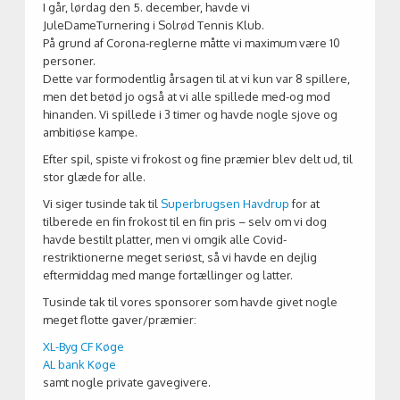
I går, lørdag den 5. december, havde vi
JuleDameTurnering i Solrød Tennis Klub.
På grund af Corona-reglerne måtte vi maximum være 10
personer.
Dette var formodentlig årsagen til at vi kun var 8 spillere,
men det betød jo også at vi alle spillede med-og mod
hinanden. Vi spillede i 3 timer og havde nogle sjove og
ambitiøse kampe.
Efter spil, spiste vi frokost og fine præmier blev delt ud, til
stor glæde for alle.
Vi siger tusinde tak til
Superbrugsen Havdrup
for at
tilberede en fin frokost til en fin pris – selv om vi dog
havde bestilt platter, men vi omgik alle Covid-
restriktionerne meget seriøst, så vi havde en dejlig
eftermiddag med mange fortællinger og latter.
Tusinde tak til vores sponsorer som havde givet nogle
meget flotte gaver/præmier:
XL-Byg CF Køge
AL bank Køge
samt nogle private gavegivere.