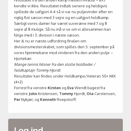
resultatet fra den anden kamp mellem Hvalsø – B93
kendte vi ikke. Resultatet indløb senere og heldigvis
spillede de uafgjort 4-4 så vi var nu puljevinder efter en
rigtig flot sæson med 3 sejre og en uafgjort holdkamp.
Særligt vores damer har været suveræne med 7 og 8
sejre af 8 mulige. Så nu må vi se om vi allesammen kan
følge med i 3. division i næste sæson.
Her & nu er næste udfordring finalen om
divisionsmesterskabet, som spilles den 5. september på
vores hjemmebane mod vinderen fra den anden pulje –
Hjortekær.
Mange tennis hilsner fra den stolte holdleder /
holdkaptajn Tommy Hjordt
Resultater kan findes under Holdkampe/Veteran 50+ MIX
(4+2)
Forrest fra venstre
Kirsten
og
Eva
Wendt bagest fra
venstre
John
Kristensen,
Tommy
Hjordt,
Ole
Carstensen,
Per
Nykjær, og
Kenneth
Roepstorff.
Log ind