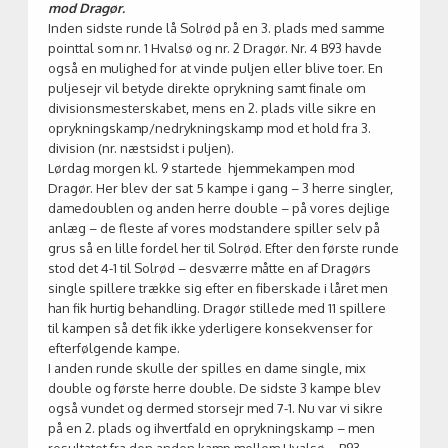
mod Dragør.
Inden sidste runde lå Solrød på en 3. plads med samme
pointtal som nr. 1 Hvalsø og nr. 2 Dragør. Nr. 4 B93 havde
også en mulighed for at vinde puljen eller blive toer. En
puljesejr vil betyde direkte oprykning samt finale om
divisionsmesterskabet, mens en 2. plads ville sikre en
oprykningskamp/nedrykningskamp mod et hold fra 3.
division (nr. næstsidst i puljen).
Lørdag morgen kl. 9 startede hjemmekampen mod
Dragør. Her blev der sat 5 kampe i gang – 3 herre singler,
damedoublen og anden herre double – på vores dejlige
anlæg – de fleste af vores modstandere spiller selv på
grus så en lille fordel her til Solrød. Efter den første runde
stod det 4-1 til Solrød – desværre måtte en af Dragørs
single spillere trække sig efter en fiberskade i låret men
han fik hurtig behandling. Dragør stillede med 11 spillere
til kampen så det fik ikke yderligere konsekvenser for
efterfølgende kampe.
I anden runde skulle der spilles en dame single, mix
double og første herre double. De sidste 3 kampe blev
også vundet og dermed storsejr med 7-1. Nu var vi sikre
på en 2. plads og ihvertfald en oprykningskamp – men