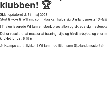
klubben! 🏆
Sidst opdateret d. 31. maj 2026
Stort tillykke til William, som i dag kan kalde sig Sjællandsmester 🎾💪
I finalen leverede William en stærk præstation og sikrede sig mesters
Det er resultatet af masser af træning, vilje og hårdt arbejde, og vi er m
knoklet for det 💪🏼🔥
🎉 Kæmpe stort tillykke til William med titlen som Sjællandsmester! 🎉