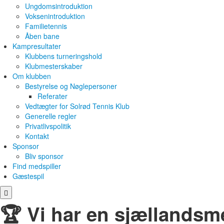
Ungdomsintroduktion
Voksenintroduktion
Familietennis
Åben bane
Kampresultater
Klubbens turneringshold
Klubmesterskaber
Om klubben
Bestyrelse og Nøglepersoner
Referater
Vedtægter for Solrød Tennis Klub
Generelle regler
Privatlivspolitik
Kontakt
Sponsor
Bliv sponsor
Find medspiller
Gæstespil
🏆 Vi har en sjællandsme