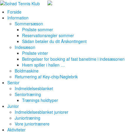
Forside
Information
Sommersæson
Prisliste sommer
Reservationsregler sommer
Sådan betaler du dit Årskontingent
Indesæson
Prisliste vinter
Betingelser for booking af fast banetime i indesæsonen
Hvem spiller i hallen …
Boldmaskine
Returnering af Key-chip/Nøglebrik
Senior
Indmeldelsesblanket
Seniortræning
Trænings holdtyper
Junior
Indmeldelsesblanket juniorer
Juniortræning
Vore juniortrænere
Aktiviteter